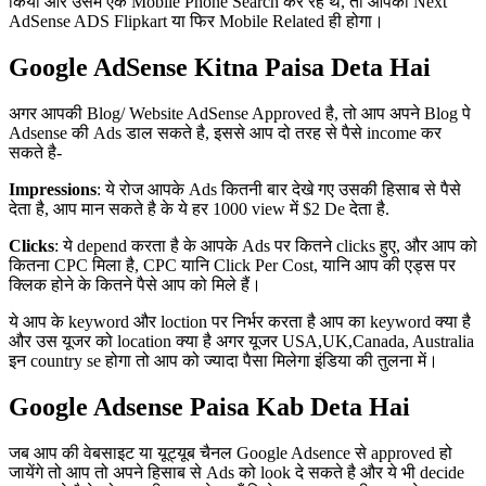
किया और उसमे एक Mobile Phone Search कर रहे थे, तो आपकी Next
AdSense ADS Flipkart या फिर Mobile Related ही होगा।
Google AdSense Kitna Paisa Deta Hai
अगर आपकी Blog/ Website AdSense Approved है, तो आप अपने Blog पे
Adsense की Ads डाल सकते है, इससे आप दो तरह से पैसे income कर
सकते है-
Impressions
: ये रोज आपके Ads कितनी बार देखे गए उसकी हिसाब से पैसे
देता है, आप मान सकते है के ये हर 1000 view में $2 De देता है.
Clicks
: ये depend करता है के आपके Ads पर कितने clicks हुए, और आप को
कितना CPC मिला है, CPC यानि Click Per Cost, यानि आप की एड्स पर
क्लिक होने के कितने पैसे आप को मिले हैं।
ये आप के keyword और loction पर निर्भर करता है आप का keyword क्या है
और उस यूजर को location क्या है अगर यूजर USA,UK,Canada, Australia
इन country se होगा तो आप को ज्यादा पैसा मिलेगा इंडिया की तुलना में।
Google Adsense Paisa Kab Deta Hai
जब आप की वेबसाइट या यूट्यूब चैनल Google Adsence से approved हो
जायेंगे तो आप तो अपने हिसाब से Ads को look दे सकते है और ये भी decide