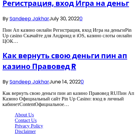
Регистрация, вход Игра на деньг
By
Sandeep Jakhar
July 30, 2022
0
Пин Ап казино онлайн Регистрация, вход Игра на деньгиPin
Up casino Скачайте для Андроид и iOS, казино слоты онлайн
ЦОК…
Как вернуть свою деньги пин ап
казино Правовед R
By
Sandeep Jakhar
June 14, 2022
0
Как вернуть свою деньги пин ап казино Правовед RUПин Ап
Казино Официальный сайт Pin Up Casino: вход в личный
кабинетContentОфициальное…
About Us
Contact Us
Privacy Policy
Disclaimer