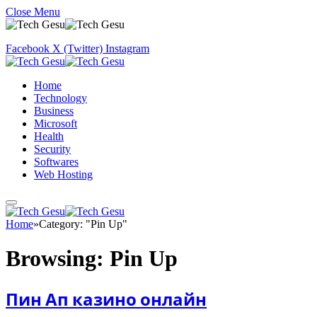
Close Menu
Facebook
X (Twitter)
Instagram
Home
Technology
Business
Microsoft
Health
Security
Softwares
Web Hosting
Home
»
Category: "Pin Up"
Browsing:
Pin Up
Пин Ап казино онлайн