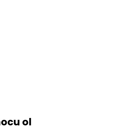
nocu ol