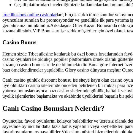
Çeşitli platformları incelediğimizde kullanıcılardan tam not a
true illusions online casinolar
ları, birçok farklı türde sunulur ve oyunc
oyunculara sunulan bir promosyondur ve genellikle ilk para yatırma işle
geri almanız mümkündür.Arkadaşına Öner Kazan Bonusu da oldukça popül
kazanabilirsiniz.VIP Bonusları ise sadık müşteriler için özel olarak tasa
Casino Bonus
Hemen sizde Trbet ailesine katılarak bu özel bonus fırsatlarından fay
casino oyunları ile oldukça popüler platformlara örnek olarak gösterile
kazançlı casino bonusları ile de bilinmektedir. Buna göre internet üz
bazı örneklendirmeler yapılabilir. Glory casino dünyaca meşhur Curacao
Canlı casino günlük discount bonusu ise siteye kayıt olan casino oyuncu
üye oldukları casino sitelerinde önceden belirlenen bir miktar para üz
yatırma bonusları ayrıca bazı casino sitelerinde günlük, haftalık ve ayl
üyelik işlemlerine başlamakta ve akabinde üyeliklerini başarılı bir şe
Canlı Casino Bonusları Nelerdir?
Oyuncular, favori oyunlarını kolayca bulabilirler ve ücretsiz olarak d
sayesinde oyuncular daha fazla bahis yapabilir veya kaybettikleri par
favori oyunlarını oynayabilirler.Vdcasino müşteri hizmetleri de olduk