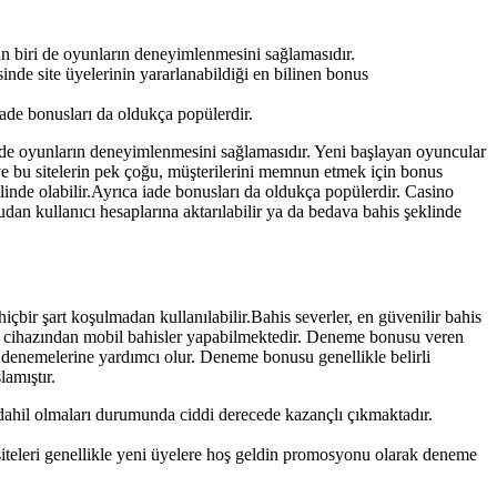
biri de oyunların deneyimlenmesini sağlamasıdır.
inde site üyelerinin yararlanabildiği en bilinen bonus
iade bonusları da oldukça popülerdir.
e oyunların deneyimlenmesini sağlamasıdır. Yeni başlayan oyuncular
 ve bu sitelerin pek çoğu, müşterilerini memnun etmek için bonus
inde olabilir.Ayrıca iade bonusları da oldukça popülerdir. Casino
udan kullanıcı hesaplarına aktarılabilir ya da bedava bahis şeklinde
bir şart koşulmadan kullanılabilir.Bahis severler, en güvenilir bahis
kıllı cihazından mobil bahisler yapabilmektedir. Deneme bonusu veren
rı denemelerine yardımcı olur. Deneme bonusu genellikle belirli
amıştır.
 dahil olmaları durumunda ciddi derecede kazançlı çıkmaktadır.
iteleri genellikle yeni üyelere hoş geldin promosyonu olarak deneme