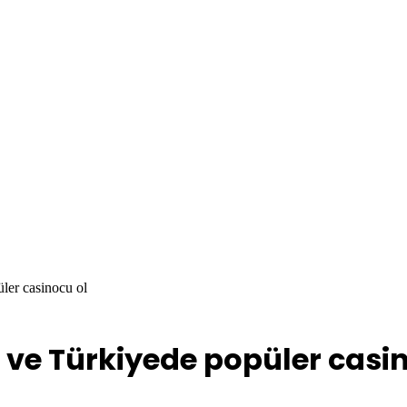
üler casinocu ol
la ve Türkiyede popüler casi