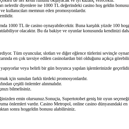
çekten de her kesin ruhunu okşayacak ve iyi kazanç verecektir.
arı nelerdir diyenlere ise 1000 TL değerindeki casino hoş geldin bonusun
z ve kullanıcıları memnun eden promosyonlardır.
emlidir.
amda 1000 TL ile casino oynayabilecektir. Buna karşılık yüzde 100 hoşg
ılabiliyor olacaktır. Bu da bakiye ve oyunlar konusunda kendinizi daha 
ediyor. Tüm oyuncular, slotları ve diğer eğlence türlerini sevinçle oyna
ında en çok tavsiye edilen casinolardan biri olduğunu açıkça görebilir
me yapıyorlar veya belirli bir gün boyunca yapılan işlemlerinizde geçerl
ırmak için sunulan farklı türdeki promosyonlardır.
fından çeşitli önlemler alınmalıdır.
nızı bilmelisiniz.
nizden emin olursunuz.Sonuçta, Supertotobet geniş bir oyun seçeneği 
a önlemleri vardır. Casino Metropol, online casino dünyasındaki en po
ktan sonra hoşgeldin bonusu alabilirsiniz.