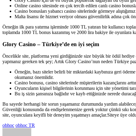
Glory Casino için de en büyük popülerlik sağlayan bu oyun ger
Online casino sitesinde en çok tercih edilen canlı casino bonusl
Casino bonusları yabancı casino sitelerinde görmeye alıştığımı
Malta lisansı ile hizmet veriyor olması güvenilirlik adına çok ön
Örneğin ilk para yatırma işleminde 1000 TL yatıran bir kullanıcı topl
toplamda 1000 TL bonus kazanmış ve 2000 lira bakiye ile oyunlara kat
Glory Casino – Türkiye’de en iyi seçim
Öncelikle site, platforma yeni girdiğinizde size büyük bir ödül hediye 
yapmanız gereken tek şey; Artık Glory Casino’nun neden Türkiye pazar
Örneğin, bazı siteler belirli bir miktardaki kaybınıza geri öde
okumanız önemlidir.
Casino bonusu, casino sitelerinde müşterilerin kazançlarını artt
Oyuncuların kişisel bilgilerinin korunması için site yönetimi tara
Bu iş sizin şansınıza bağlıdır ve kayb ettiğinizde nerede duracağı
Bu sayede herhangi bir sorun yaşamanız durumunda yardım alabileceği
Güvenliği konusunda da endişelenmenize gerek yoktur çünkü sıkı korum
site, oyunculara keyifli bir deneyim yaşatmayı amaçlar.Siteye üye oldu
obhoc
obhoc TR