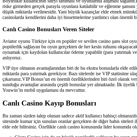
Böylelikle kullanıcının siteyi tanıması ve oyunlarına alışması sağla
riske girmeden gerçek parayla oyunlara katılabilir ve eğlenme şansını
düşük miktarda verilmesidir. Yani büyük kazançlar elde etmek mümkün
casinolarda kendilerini daha iyi hissetmelerine yardımcı olan önemli bir
Canlı Casino Bonusları Veren Siteler
Aviator oyunu Türkiye için en popüler ve sevilen casino şans slot oyu
popülerlik sağlayan bu oyun gerçekten de her kesin ruhunu okşayacak v
oynamak için kaydolan kullanıcılar ödeme yapabilir (para yatırmak ve 
anlıyoruz.
VIP üye olmanın avantajlarından biri de bu ekstra bonuslarla elde edi
miktarda para yatırmak gerekiyor. Bazı sitelerde ise VIP statüsüne ula
çıkarsınız.VIP Bonus’un en önemli özelliklerinden biri özel olarak ve
sunduğu avantajlar arasında çeşitli bonuslar yer almaktadır. İlk üye
Youwin’in mobil uygulaması da mevcuttur.
Canlı Casino Kayıp Bonusları
Bu zaman sizden talep olunan sadece aktif kullanıcı bahisçi olmanızdır
sitesinde kumar için sunulan oranlar gerçekten de diğer bahis siteleri 
elde ede bilirsiniz. Özellikle canlı casino konusunda lider konumda ola