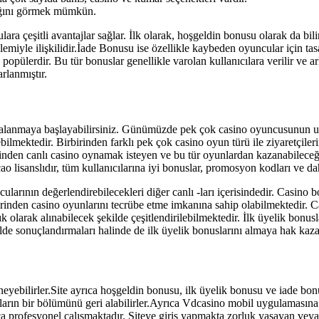
ldığını görmek mümkün.
ulara çeşitli avantajlar sağlar. İlk olarak, hoşgeldin bonusu olarak da b
miyle ilişkilidir.İade Bonusu ise özellikle kaybeden oyuncular için tasar
erdir. Bu tür bonuslar genellikle varolan kullanıcılara verilir ve arka
rlanmıştır.
dalanmaya başlayabilirsiniz. Günümüzde pek çok casino oyuncusunun uğra
bilmektedir. Birbirinden farklı pek çok casino oyun türü ile ziyaretçiler
erinden canlı casino oynamak isteyen ve bu tür oyunlardan kazanabileceğ
 lisanslıdır, tüm kullanıcılarına iyi bonuslar, promosyon kodları ve dah
larının değerlendirebilecekleri diğer canlı -ları içerisindedir. Casino 
erinden casino oyunlarını tecrübe etme imkanına sahip olabilmektedir. Ca
ık olarak alınabilecek şekilde çeşitlendirilebilmektedir. İlk üyelik bonusl
kilde sonuçlandırmaları halinde de ilk üyelik bonuslarını almaya hak kaz
eneyebilirler.Site ayrıca hoşgeldin bonusu, ilk üyelik bonusu ve iade bo
aların bir bölümünü geri alabilirler.Ayrıca Vdcasino mobil uygulamasına
ça profesyonel çalışmaktadır. Siteye giriş yapmakta zorluk yaşayan veya