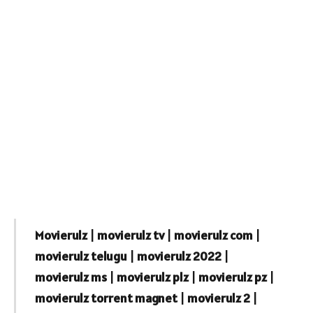
Movierulz
|
movierulz tv
|
movierulz com
|
movierulz telugu
|
movierulz 2022
|
movierulz ms
|
movierulz plz
|
movierulz pz
|
movierulz torrent magnet
|
movierulz 2
|