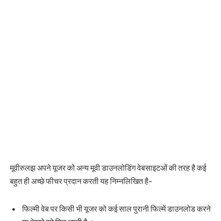
मूवीरुलझ अपने यूजर को अन्य मूवी डाउनलोडिंग वेबसाइटओं की तरह है कई
बहुत ही अच्छे फीचर प्रदान करती यह निम्नलिखित है-
फिल्मी वेब पर किसी भी यूजर को कई साल पुरानी फिल्में डाउनलोड करने