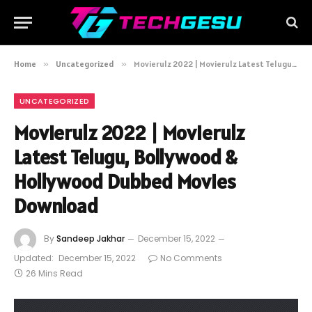
Home
»
Uncategorized
»
Movierulz 2022 | Movierulz Latest Telugu, Bollywood & Hollywood Dubbed Movies Download
UNCATEGORIZED
Movierulz 2022 | Movierulz
Latest Telugu, Bollywood &
Hollywood Dubbed Movies
Download
By
Sandeep Jakhar
December 15, 2022
Updated:
December 15, 2022
No Comments
26 Mins Read