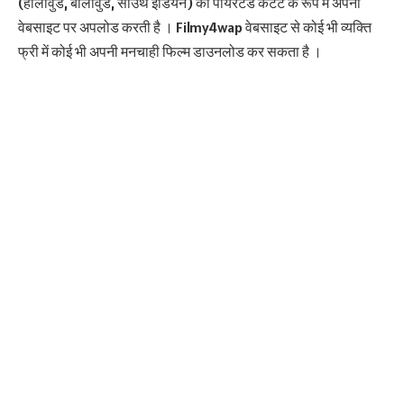
(हॉलीवुड, बॉलीवुड, साउथ इंडियन) को पायरेटेड कंटेंट के रूप में अपनी
वेबसाइट पर अपलोड करती है । Filmy4wap वेबसाइट से कोई भी व्यक्ति
फ्री में कोई भी अपनी मनचाही फिल्म डाउनलोड कर सकता है ।